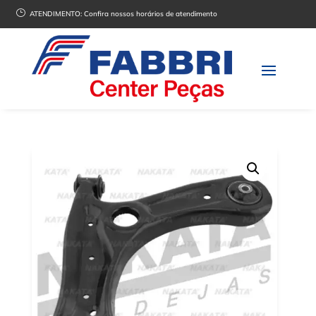
}
ATENDIMENTO:
Confira nossos horários de atendimento