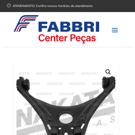
}
ATENDIMENTO:
Confira nossos horários de atendimento