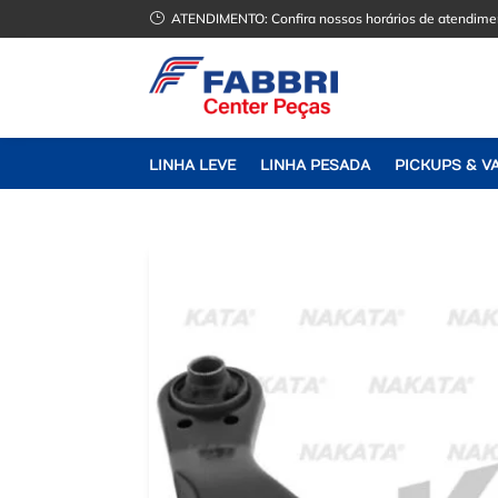
}
ATENDIMENTO:
Confira nossos horários de atendime
LINHA LEVE
LINHA PESADA
PICKUPS & V