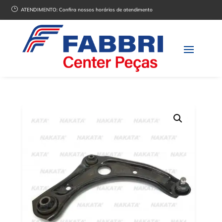
}
ATENDIMENTO:
Confira nossos horários de atendimento