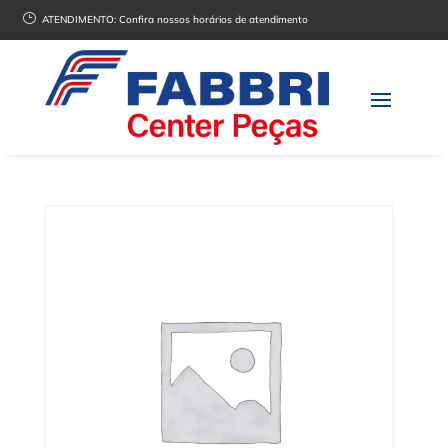
}
ATENDIMENTO:
Confira nossos horários de atendimento