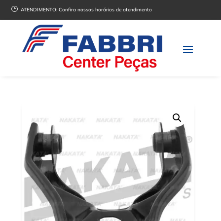
}
ATENDIMENTO:
Confira nossos horários de atendimento