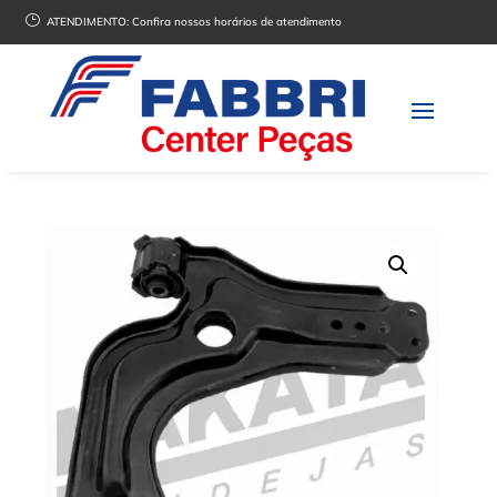
}
ATENDIMENTO:
Confira nossos horários de atendimento