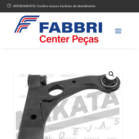
}
ATENDIMENTO:
Confira nossos horários de atendimento