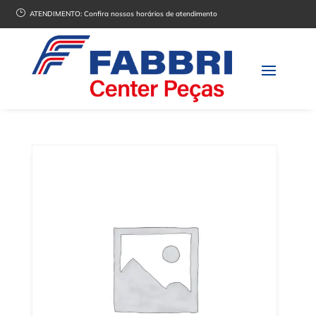
}
ATENDIMENTO:
Confira nossos horários de atendimento