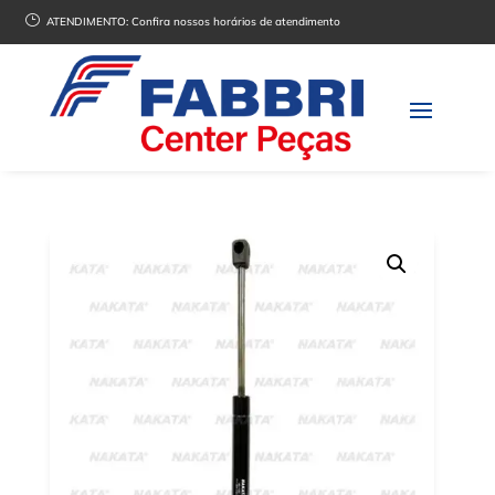
}
ATENDIMENTO:
Confira nossos horários de atendimento