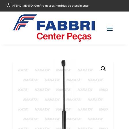
}
ATENDIMENTO:
Confira nossos horários de atendimento