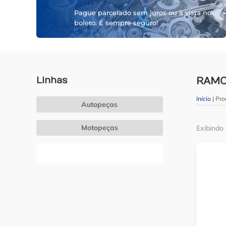
Pague parcelado sem juros ou à vista no
boleto. É sempre seguro!
Linhas
RAM
Início
| Pr
Autopeças
Motopeças
Exibindo