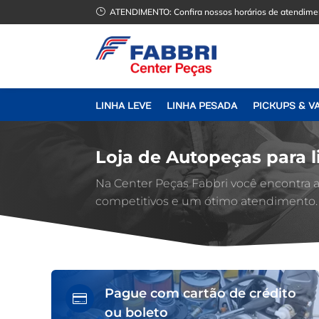
}
ATENDIMENTO:
Confira nossos horários de atendime
LINHA LEVE
LINHA PESADA
PICKUPS & V
Loja de Autopeças para l
Na Center Peças Fabbri você encontra
competitivos e um ótimo atendimento.
Pague com cartão de crédito

ou boleto