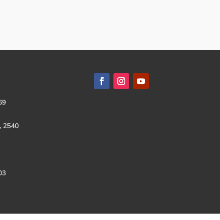
69
, 2540
03