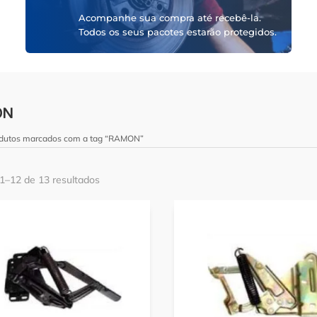
Acompanhe sua compra até recebê-la.
Todos os seus pacotes estarão protegidos.
ON
odutos marcados com a tag “RAMON”
 1–12 de 13 resultados