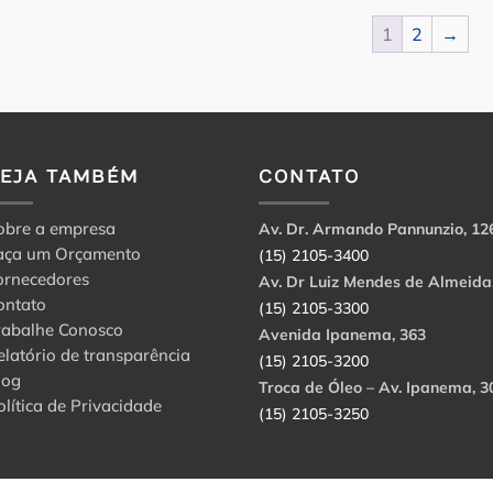
1
2
→
VEJA TAMBÉM
CONTATO
obre a empresa
Av. Dr. Armando Pannunzio, 12
aça um Orçamento
(15) 2105-3400
ornecedores
Av. Dr Luiz Mendes de Almeida
ontato
(15) 2105-3300
rabalhe Conosco
Avenida Ipanema, 363
elatório de transparência
(15) 2105-3200
log
Troca de Óleo – Av. Ipanema, 3
olítica de Privacidade
(15) 2105-3250