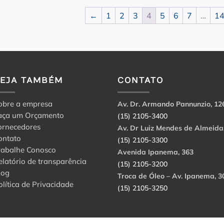
←
1
2
3
4
5
6
7
…
1
VEJA TAMBÉM
CONTATO
obre a empresa
Av. Dr. Armando Pannunzio, 12
aça um Orçamento
(15) 2105-3400
ornecedores
Av. Dr Luiz Mendes de Almeida
ontato
(15) 2105-3300
rabalhe Conosco
Avenida Ipanema, 363
elatório de transparência
(15) 2105-3200
log
Troca de Óleo – Av. Ipanema, 3
olítica de Privacidade
(15) 2105-3250