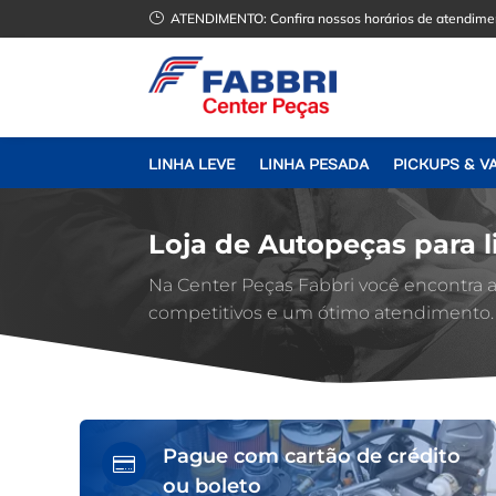
}
ATENDIMENTO:
Confira nossos horários de atendime
LINHA LEVE
LINHA PESADA
PICKUPS & V
Loja de Autopeças para l
Na Center Peças Fabbri você encontra
competitivos e um ótimo atendimento.
Pague com cartão de crédito

ou boleto