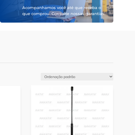
Acompanhamos você até que receba o
que comprou. Consulte nossas garantias.