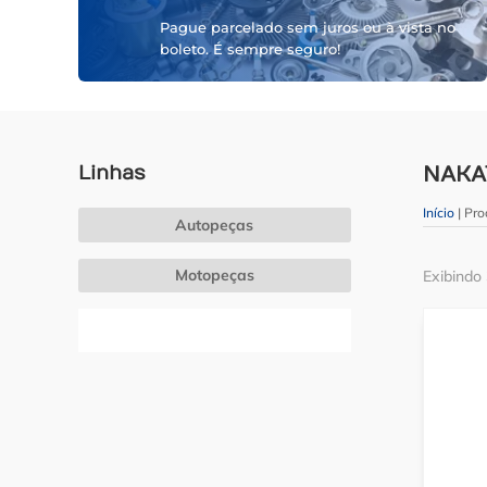
Pague parcelado sem juros ou à vista no
boleto. É sempre seguro!
Linhas
NAKA
Início
| Pr
Autopeças
Motopeças
Exibindo