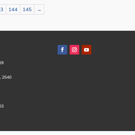
43
144
145
→
69
, 2540
03