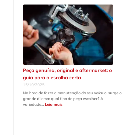
de
que
a
suspensão
do
seu
carro
precisa
de
revisão
urgente
Peça genuína, original e aftermarket: o
guia para a escolha certa
15/10/2025
Na hora de fazer a manutenção do seu veículo, surge o
grande dilema: qual tipo de peça escolher? A
:
variedade…
Leia mais
Peça
genuína,
original
e
aftermarket:
o
guia
para