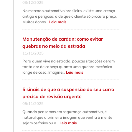
e
03/12/2025
quando
fazer
No mercado automotivo brasileiro, existe uma crença
cada
serviço?
antiga e perigosa: a de que o cliente só procura preço.
:
Muitos donos…
Leia mais
Como
fidelizar
clientes
na
Manutenção de cardan: como evitar
oficina
mecânica
quebras no meio da estrada
além
do
11/11/2025
preço
baixo
Para quem vive na estrada, poucas situações geram
tanta dor de cabeça quanto uma quebra mecânica
:
longe de casa. Imagine…
Leia mais
Manutenção
de
cardan:
como
5 sinais de que a suspensão do seu carro
evitar
quebras
precisa de revisão urgente
no
meio
05/11/2025
da
estrada
Quando pensamos em segurança automotiva, é
natural que a primeira imagem que venha à mente
:
sejam os freios ou o…
Leia mais
5
sinais