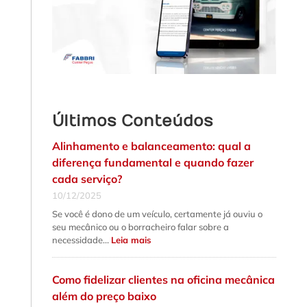
Últimos Conteúdos
Alinhamento e balanceamento: qual a
diferença fundamental e quando fazer
cada serviço?
10/12/2025
Se você é dono de um veículo, certamente já ouviu o
seu mecânico ou o borracheiro falar sobre a
:
necessidade…
Leia mais
Alinhamento
e
balanceamento:
qual
Como fidelizar clientes na oficina mecânica
a
diferença
além do preço baixo
fundamental