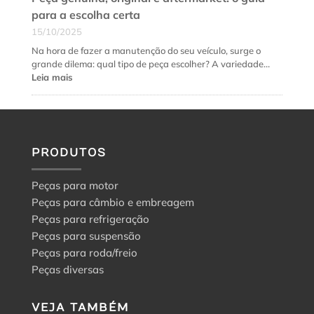
para a escolha certa
15/10/2025
Na hora de fazer a manutenção do seu veículo, surge o
grande dilema: qual tipo de peça escolher? A variedade…
:
Leia mais
Peça
genuína,
original
e
aftermarket:
PRODUTOS
o
guia
para
Peças para motor
a
Peças para câmbio e embreagem
escolha
Peças para refrigeração
certa
Peças para suspensão
Peças para roda/freio
Peças diversas
VEJA TAMBÉM