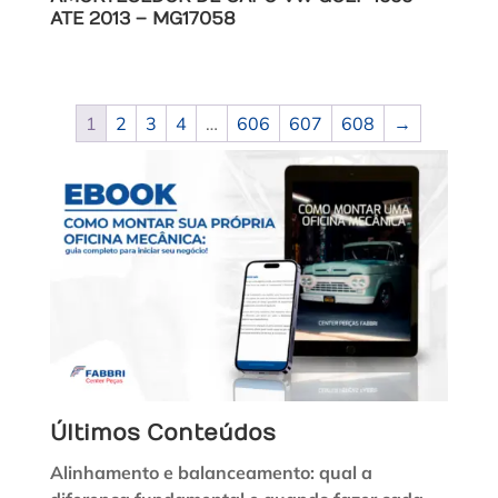
ATE 2013 – MG17058
1
2
3
4
…
606
607
608
→
Últimos Conteúdos
Alinhamento e balanceamento: qual a