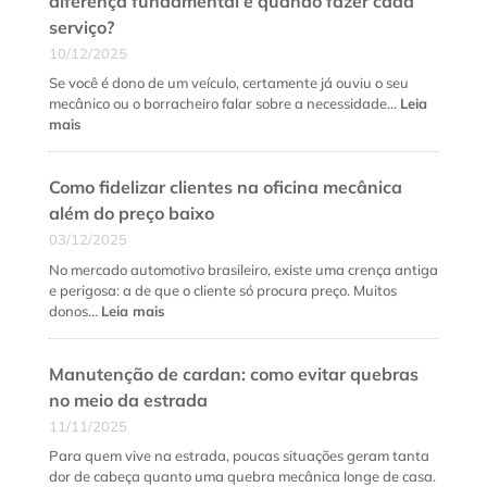
diferença fundamental e quando fazer cada
serviço?
10/12/2025
Se você é dono de um veículo, certamente já ouviu o seu
mecânico ou o borracheiro falar sobre a necessidade…
Leia
:
mais
Alinhamento
e
Como fidelizar clientes na oficina mecânica
balanceamento:
qual
além do preço baixo
a
03/12/2025
diferença
fundamental
No mercado automotivo brasileiro, existe uma crença antiga
e
e perigosa: a de que o cliente só procura preço. Muitos
quando
:
donos…
Leia mais
fazer
Como
cada
fidelizar
serviço?
Manutenção de cardan: como evitar quebras
clientes
na
no meio da estrada
oficina
11/11/2025
mecânica
além
Para quem vive na estrada, poucas situações geram tanta
do
dor de cabeça quanto uma quebra mecânica longe de casa.