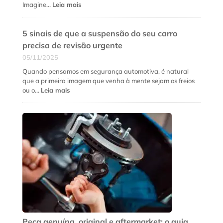
preço
:
Imagine…
Leia mais
baixo
Manutenção
de
5 sinais de que a suspensão do seu carro
cardan:
como
precisa de revisão urgente
evitar
05/11/2025
quebras
no
Quando pensamos em segurança automotiva, é natural
meio
que a primeira imagem que venha à mente sejam os freios
da
:
ou o…
Leia mais
estrada
5
sinais
de
que
a
suspensão
do
seu
carro
precisa
de
revisão
urgente
Peça genuína, original e aftermarket: o guia