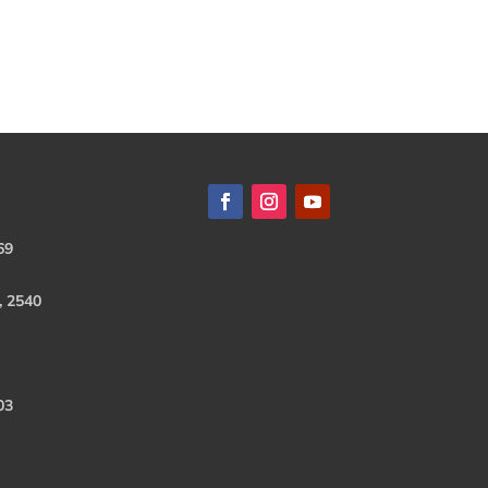
69
, 2540
03