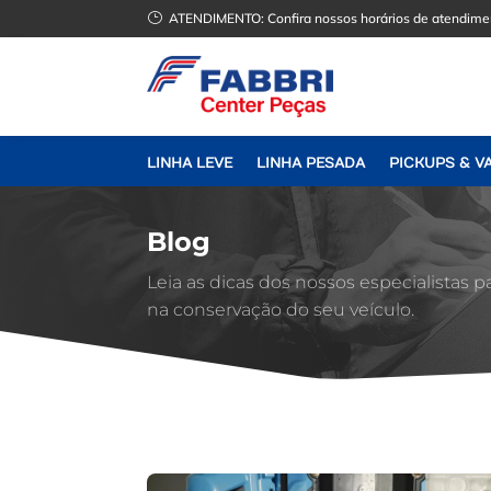
}
ATENDIMENTO:
Confira nossos horários de atendime
LINHA LEVE
LINHA PESADA
PICKUPS & V
Blog
Leia as dicas dos nossos especialistas p
na conservação do seu veículo.