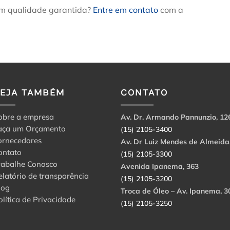
om qualidade garantida?
Entre em contato
com a
VEJA TAMBÉM
CONTATO
obre a empresa
Av. Dr. Armando Pannunzio, 12
aça um Orçamento
(15) 2105-3400
ornecedores
Av. Dr Luiz Mendes de Almeida
ontato
(15) 2105-3300
rabalhe Conosco
Avenida Ipanema, 363
elatório de transparência
(15) 2105-3200
log
Troca de Óleo – Av. Ipanema, 3
olítica de Privacidade
(15) 2105-3250