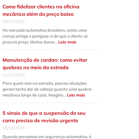
qual
Como fidelizar clientes na oficina
a
diferença
mecânica além do preço baixo
fundamental
e
03/12/2025
quando
fazer
No mercado automotivo brasileiro, existe uma
cada
serviço?
crença antiga e perigosa: a de que o cliente só
:
procura preço. Muitos donos…
Leia mais
Como
fidelizar
clientes
na
Manutenção de cardan: como evitar
oficina
mecânica
quebras no meio da estrada
além
do
11/11/2025
preço
baixo
Para quem vive na estrada, poucas situações
geram tanta dor de cabeça quanto uma quebra
:
mecânica longe de casa. Imagine…
Leia mais
Manutenção
de
cardan:
como
5 sinais de que a suspensão do seu
evitar
quebras
carro precisa de revisão urgente
no
meio
05/11/2025
da
estrada
Quando pensamos em segurança automotiva, é