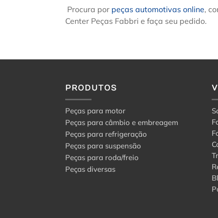
Procura por
peças automotivas online
, c
Center Peças Fabbri e faça seu pedido.
PRODUTOS
Peças para motor
S
F
Peças para câmbio e embreagem
F
Peças para refrigeração
C
Peças para suspensão
T
Peças para roda/freio
R
Peças diversas
B
P