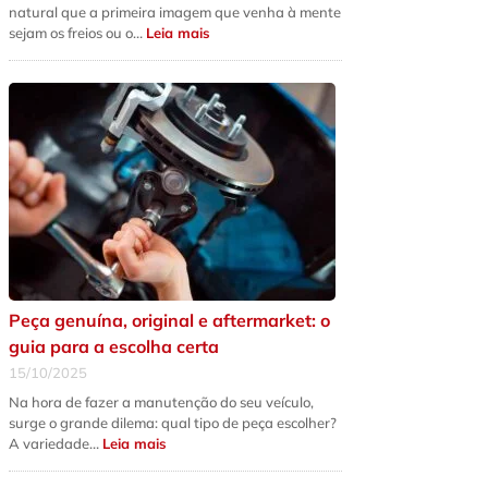
natural que a primeira imagem que venha à mente
:
sejam os freios ou o…
Leia mais
5
sinais
de
que
a
suspensão
do
seu
carro
precisa
de
revisão
urgente
Peça genuína, original e aftermarket: o
guia para a escolha certa
15/10/2025
Na hora de fazer a manutenção do seu veículo,
surge o grande dilema: qual tipo de peça escolher?
:
A variedade…
Leia mais
Peça
genuína,
original