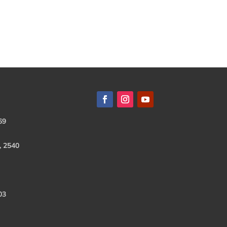
69
, 2540
03