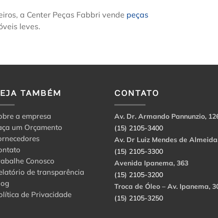
eiros, a Center Peças Fabbri vende
peças
veis leves.
VEJA TAMBÉM
CONTATO
obre a empresa
Av. Dr. Armando Pannunzio, 12
aça um Orçamento
(15) 2105-3400
ornecedores
Av. Dr Luiz Mendes de Almeida
ontato
(15) 2105-3300
rabalhe Conosco
Avenida Ipanema, 363
elatório de transparência
(15) 2105-3200
log
Troca de Óleo – Av. Ipanema, 3
olítica de Privacidade
(15) 2105-3250