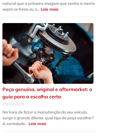
natural que a primeira imagem que venha à mente
:
sejam os freios ou o…
Leia mais
5
sinais
de
que
a
suspensão
do
seu
carro
precisa
de
revisão
urgente
Peça genuína, original e aftermarket: o
guia para a escolha certa
15/10/2025
Na hora de fazer a manutenção do seu veículo,
surge o grande dilema: qual tipo de peça escolher?
:
A variedade…
Leia mais
Peça
genuína,
original