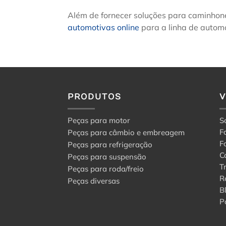
Além de fornecer soluções para caminhon
automotivas online
para a linha de automó
PRODUTOS
Peças para motor
S
F
Peças para câmbio e embreagem
F
Peças para refrigeração
C
Peças para suspensão
T
Peças para roda/freio
R
Peças diversas
B
P