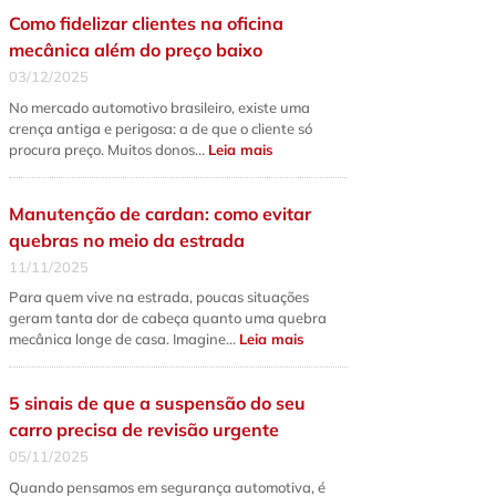
qual
Como fidelizar clientes na oficina
a
diferença
mecânica além do preço baixo
fundamental
e
03/12/2025
quando
fazer
No mercado automotivo brasileiro, existe uma
cada
serviço?
crença antiga e perigosa: a de que o cliente só
:
procura preço. Muitos donos…
Leia mais
Como
fidelizar
clientes
na
Manutenção de cardan: como evitar
oficina
mecânica
quebras no meio da estrada
além
do
11/11/2025
preço
baixo
Para quem vive na estrada, poucas situações
geram tanta dor de cabeça quanto uma quebra
:
mecânica longe de casa. Imagine…
Leia mais
Manutenção
de
cardan:
como
5 sinais de que a suspensão do seu
evitar
quebras
carro precisa de revisão urgente
no
meio
05/11/2025
da
estrada
Quando pensamos em segurança automotiva, é