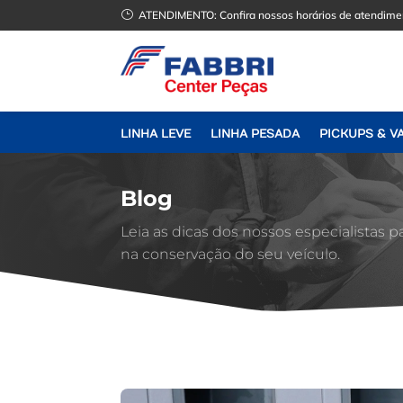
}
ATENDIMENTO:
Confira nossos horários de atendime
LINHA LEVE
LINHA PESADA
PICKUPS & V
Blog
Leia as dicas dos nossos especialistas p
na conservação do seu veículo.