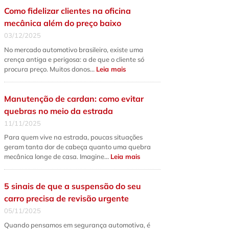
qual
Como fidelizar clientes na oficina
a
diferença
mecânica além do preço baixo
fundamental
e
03/12/2025
quando
fazer
No mercado automotivo brasileiro, existe uma
cada
serviço?
crença antiga e perigosa: a de que o cliente só
:
procura preço. Muitos donos…
Leia mais
Como
fidelizar
clientes
na
Manutenção de cardan: como evitar
oficina
mecânica
quebras no meio da estrada
além
do
11/11/2025
preço
baixo
Para quem vive na estrada, poucas situações
geram tanta dor de cabeça quanto uma quebra
:
mecânica longe de casa. Imagine…
Leia mais
Manutenção
de
cardan:
como
5 sinais de que a suspensão do seu
evitar
quebras
carro precisa de revisão urgente
no
meio
05/11/2025
da
estrada
Quando pensamos em segurança automotiva, é