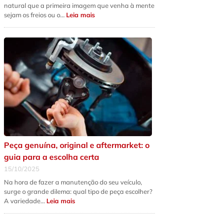
natural que a primeira imagem que venha à mente
:
sejam os freios ou o…
Leia mais
5
sinais
de
que
a
suspensão
do
seu
carro
precisa
de
revisão
urgente
Peça genuína, original e aftermarket: o
guia para a escolha certa
15/10/2025
Na hora de fazer a manutenção do seu veículo,
surge o grande dilema: qual tipo de peça escolher?
:
A variedade…
Leia mais
Peça
genuína,
original