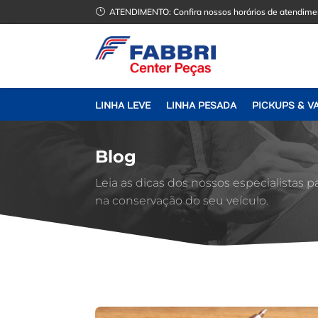
}
ATENDIMENTO:
Confira nossos horários de atendime
LINHA LEVE
LINHA PESADA
PICKUPS & V
Blog
Leia as dicas dos nossos especialistas p
na conservação do seu veículo.