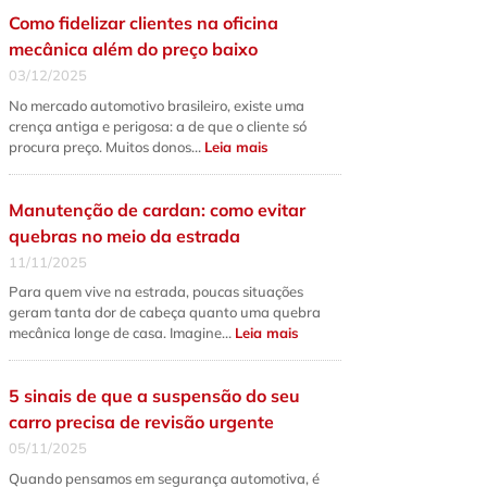
qual
Como fidelizar clientes na oficina
a
diferença
mecânica além do preço baixo
fundamental
e
03/12/2025
quando
fazer
No mercado automotivo brasileiro, existe uma
cada
serviço?
crença antiga e perigosa: a de que o cliente só
:
procura preço. Muitos donos…
Leia mais
Como
fidelizar
clientes
na
Manutenção de cardan: como evitar
oficina
mecânica
quebras no meio da estrada
além
do
11/11/2025
preço
baixo
Para quem vive na estrada, poucas situações
geram tanta dor de cabeça quanto uma quebra
:
mecânica longe de casa. Imagine…
Leia mais
Manutenção
de
cardan:
como
5 sinais de que a suspensão do seu
evitar
quebras
carro precisa de revisão urgente
no
meio
05/11/2025
da
estrada
Quando pensamos em segurança automotiva, é