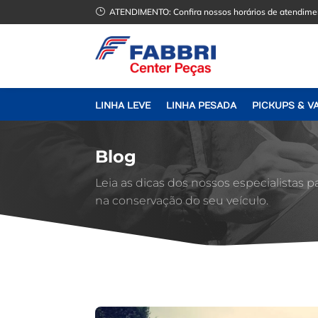
}
ATENDIMENTO:
Confira nossos horários de atendime
LINHA LEVE
LINHA PESADA
PICKUPS & V
Blog
Leia as dicas dos nossos especialistas p
na conservação do seu veículo.