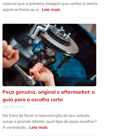
natural que a primeira imagem que venha à mente
:
sejam os freios ou o…
Leia mais
5
sinais
de
que
a
suspensão
do
seu
carro
precisa
de
revisão
urgente
Peça genuína, original e aftermarket: o
guia para a escolha certa
15/10/2025
Na hora de fazer a manutenção do seu veículo,
surge o grande dilema: qual tipo de peça escolher?
:
A variedade…
Leia mais
Peça
genuína,
original