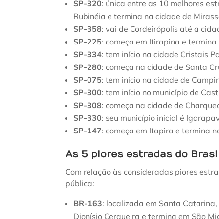
SP-320
: única entre as 10 melhores es
Rubinéia e termina na cidade de Mirass
SP-358
: vai de Cordeirópolis até a cid
SP-225
: começa em Itirapina e termina
SP-334
: tem início na cidade Cristais P
SP-280
: começa na cidade de Santa Cr
SP-075
: tem início na cidade de Campin
SP-300
: tem início no município de Cast
SP-308
: começa na cidade de Charquead
SP-330
: seu município inicial é Igarapa
SP-147
: começa em Itapira e termina n
As 5 piores estradas do Brasi
Com relação às consideradas piores estr
pública:
BR-163
: localizada em Santa Catarina
Dionísio Cerqueira e termina em São Mi