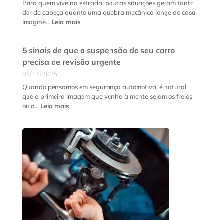
além
Para quem vive na estrada, poucas situações geram tanta
do
dor de cabeça quanto uma quebra mecânica longe de casa.
preço
:
Imagine…
Leia mais
baixo
Manutenção
de
5 sinais de que a suspensão do seu carro
cardan:
como
precisa de revisão urgente
evitar
05/11/2025
quebras
no
Quando pensamos em segurança automotiva, é natural
meio
que a primeira imagem que venha à mente sejam os freios
da
:
ou o…
Leia mais
estrada
5
sinais
de
que
a
suspensão
do
seu
carro
precisa
de
revisão