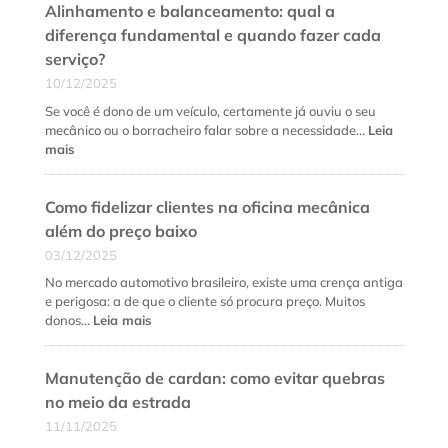
Alinhamento e balanceamento: qual a
diferença fundamental e quando fazer cada
serviço?
10/12/2025
Se você é dono de um veículo, certamente já ouviu o seu
mecânico ou o borracheiro falar sobre a necessidade…
Leia
:
mais
Alinhamento
e
Como fidelizar clientes na oficina mecânica
balanceamento:
qual
além do preço baixo
a
03/12/2025
diferença
fundamental
No mercado automotivo brasileiro, existe uma crença antiga
e
e perigosa: a de que o cliente só procura preço. Muitos
quando
:
donos…
Leia mais
fazer
Como
cada
fidelizar
serviço?
Manutenção de cardan: como evitar quebras
clientes
na
no meio da estrada
oficina
11/11/2025
mecânica