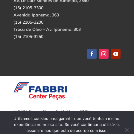
Av. Dr Luiz Mendes de Almeida, 2540
(15) 2105-3300
Avenida Ipanema, 363
(15) 2105-3200
Troca de Óleo – Av. Ipanema, 303
(15) 2105-3250
© 2024 Center Peças Fabbri Ltda. CNPJ:
56.908.650/0001-94.
Utilizamos cookies para garantir que você tenha a melhor
Todos os direitos reservados.
experiência no nosso site. Se você continuar a utilizá-lo,
assumiremos que está de acordo com isso.