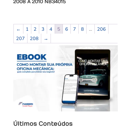
2008 A 2010 NB34015
←
1
2
3
4
5
6
7
8
…
206
207
208
→
Últimos Conteúdos