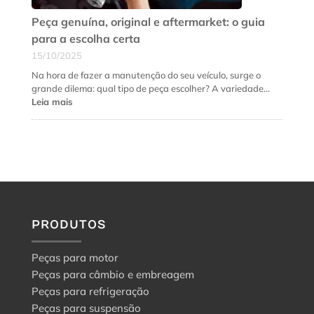
urgente
Peça genuína, original e aftermarket: o guia
para a escolha certa
15/10/2025
Na hora de fazer a manutenção do seu veículo, surge o
grande dilema: qual tipo de peça escolher? A variedade…
:
Leia mais
Peça
genuína,
original
e
aftermarket:
o
guia
para
a
PRODUTOS
escolha
certa
Peças para motor
Peças para câmbio e embreagem
Peças para refrigeração
Peças para suspensão