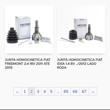
JUNTA HOMOCINETICA FIAT
JUNTA HOMOCINETICA FIAT
FREEMONT 2.4 16V 2011 ATE
IDEA 1.4 8V ../2012 LADO
2015
RODA
←
1
2
3
4
5
…
65
66
67
→