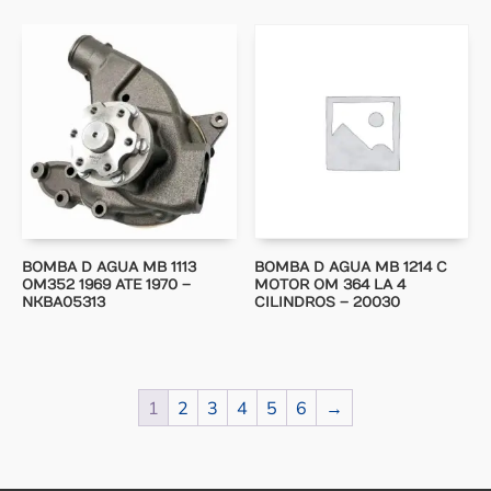
BOMBA D AGUA MB 1113
BOMBA D AGUA MB 1214 C
OM352 1969 ATE 1970 –
MOTOR OM 364 LA 4
NKBA05313
CILINDROS – 20030
1
2
3
4
5
6
→