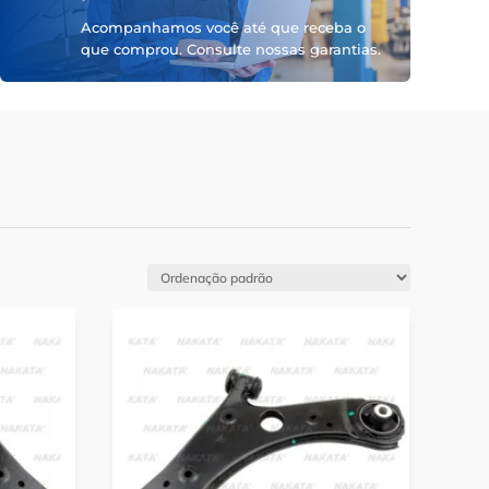
Acompanhamos você até que receba o
que comprou. Consulte nossas garantias.