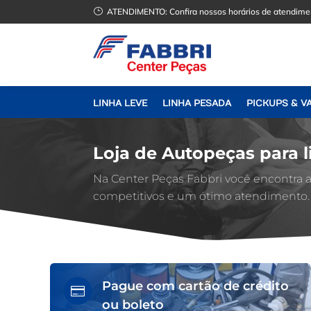
}
ATENDIMENTO:
Confira nossos horários de atendime
LINHA LEVE
LINHA PESADA
PICKUPS & V
Loja de Autopeças para l
Na Center Peças Fabbri você encontra
competitivos e um ótimo atendimento.
Pague com cartão de crédito

ou boleto