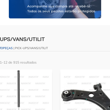
Acompanhe sua compra até recebê-la.
Todos os seus pacotes estarão protegidos.
-UPS/VANS/UTILIT
TOPEÇAS
| PICK-UPS/VANS/UTILIT
 1–12 de 915 resultados