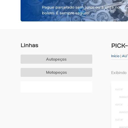
Pague parcelado sem juros ou à vista no
boleto. É sempre seguro!
Linhas
PICK
Início
|
AU
Autopeças
Motopeças
Exibindo