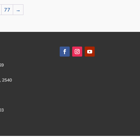
77
→
69
, 2540
03