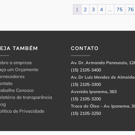
1
2
3
4
…
75
76
VEJA TAMBÉM
CONTATO
obre a empresa
Av. Dr. Armando Pannunzio, 12
aça um Orçamento
(15) 2105-3400
ornecedores
Av. Dr Luiz Mendes de Almeida
ontato
(15) 2105-3300
rabalhe Conosco
Avenida Ipanema, 363
elatório de transparência
(15) 2105-3200
log
Troca de Óleo – Av. Ipanema, 3
olítica de Privacidade
(15) 2105-3250