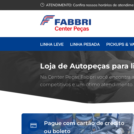
}
ATENDIMENTO:
Confira nossos horários de atendime
LINHA LEVE
LINHA PESADA
PICKUPS & V
Loja de Autopeças para l
Na Center Peças Fabbri você encontra
competitivos e um ótimo atendimento.
Pague com cartão de crédito

ou boleto