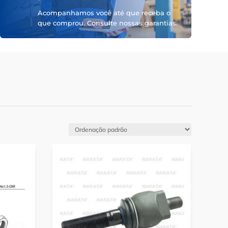
Acompanhamos você até que receba o
que comprou. Consulte nossas garantias.