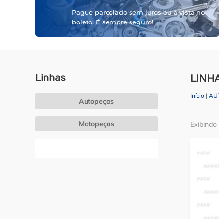
Pague parcelado sem juros ou à vista no
boleto. É sempre seguro!
Linhas
LINH
Início
|
AU
Autopeças
Motopeças
Exibindo