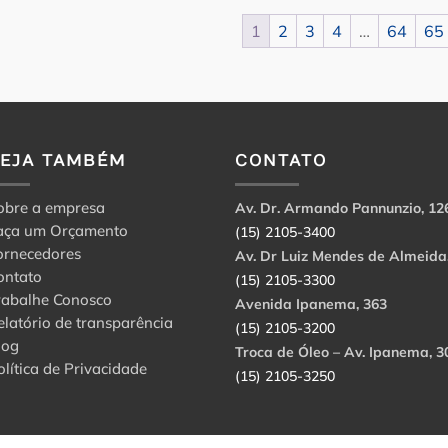
1
2
3
4
…
64
65
VEJA TAMBÉM
CONTATO
obre a empresa
Av. Dr. Armando Pannunzio, 12
aça um Orçamento
(15) 2105-3400
ornecedores
Av. Dr Luiz Mendes de Almeida
ontato
(15) 2105-3300
rabalhe Conosco
Avenida Ipanema, 363
elatório de transparência
(15) 2105-3200
log
Troca de Óleo – Av. Ipanema, 3
olítica de Privacidade
(15) 2105-3250