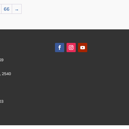
66
→
69
, 2540
03