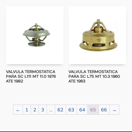
VALVULA TERMOSTATICA
VALVULA TERMOSTATICA
PARA SC L111 MT 11.0 1976
PARA SC L75 MT 10.3 1960
ATE 1982
ATE 1963
←
1
2
3
…
62
63
64
65
66
→